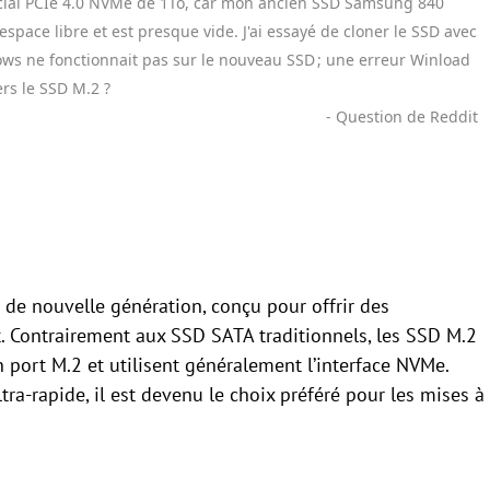
cial PCIe 4.0 NVMe de 1To, car mon ancien SSD Samsung 840
ace libre et est presque vide. J'ai essayé de cloner le SSD avec
ows ne fonctionnait pas sur le nouveau SSD ; une erreur Winload
rs le SSD M.2 ?
- Question de Reddit
de nouvelle génération, conçu pour offrir des
. Contrairement aux SSD SATA traditionnels, les SSD M.2
 port M.2 et utilisent généralement l’interface NVMe.
ra-rapide, il est devenu le choix préféré pour les mises à