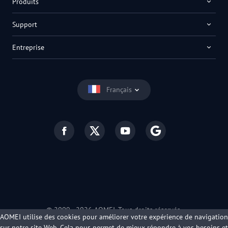
Produits
Support
Entreprise
Français
© 2009 -
2026
AOMEI. Tous droits réservés.
AOMEI utilise des cookies pour améliorer votre expérience de navigation
Politique de confidentialité
|
Conditions d’utilisation
sur notre site Web. Cela nous permet de mieux répondre à vos besoins et