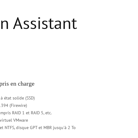
n Assistant
pris en charge
à état solide (SSD)
394 (Firewire)
ompris RAID 1 et RAID 5, etc.
 virtuel VMware
 et NTFS, disque GPT et MBR jusqu'à 2 To