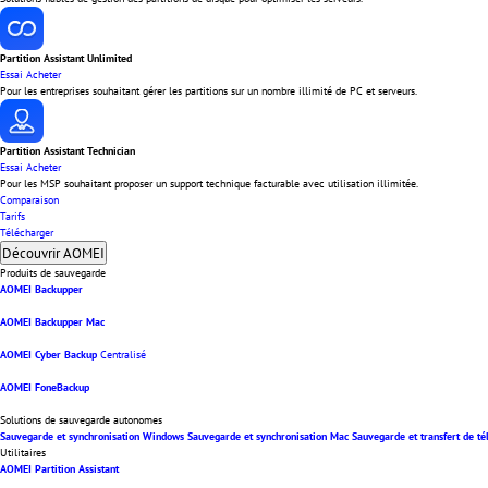
Partition Assistant Unlimited
Essai
Acheter
Pour les entreprises souhaitant gérer les partitions sur un nombre illimité de PC et serveurs.
Partition Assistant Technician
Essai
Acheter
Pour les MSP souhaitant proposer un support technique facturable avec utilisation illimitée.
Comparaison
Tarifs
Télécharger
Découvrir AOMEI
Produits de sauvegarde
AOMEI Backupper
AOMEI Backupper Mac
AOMEI Cyber Backup
Centralisé
AOMEI FoneBackup
Solutions de sauvegarde autonomes
Sauvegarde et synchronisation Windows
Sauvegarde et synchronisation Mac
Sauvegarde et transfert de t
Utilitaires
AOMEI Partition Assistant