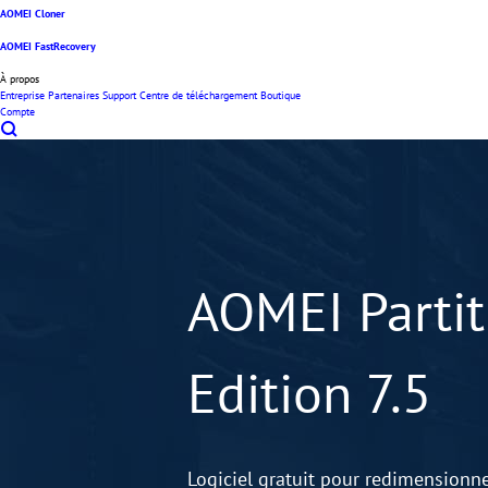
AOMEI Cloner
AOMEI FastRecovery
À propos
Entreprise
Partenaires
Support
Centre de téléchargement
Boutique
Compte
AOMEI Partiti
Edition 7.5
Logiciel gratuit pour redimensionne