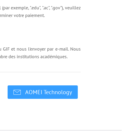
exemple, ".edu", ".ac", ".gov"), veuillez
erminer votre paiement.
u GIF et nous l'envoyer par e-mail. Nous
imbre des institutions académiques.
AOMEI Technology