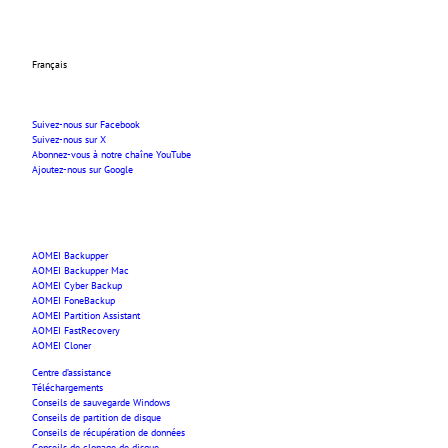
Français
Suivez-nous sur Facebook
Suivez-nous sur X
Abonnez-vous à notre chaîne YouTube
Ajoutez-nous sur Google
AOMEI Backupper
AOMEI Backupper Mac
AOMEI Cyber Backup
AOMEI FoneBackup
AOMEI Partition Assistant
AOMEI FastRecovery
AOMEI Cloner
Centre d’assistance
Téléchargements
Conseils de sauvegarde Windows
Conseils de partition de disque
Conseils de récupération de données
Conseils de clonage de disque