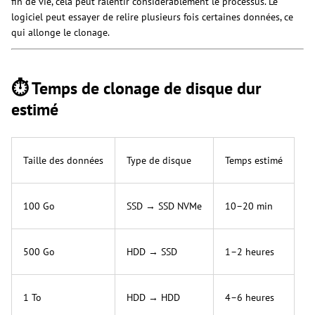
fin de vie, cela peut ralentir considérablement le processus. Le
logiciel peut essayer de relire plusieurs fois certaines données, ce
qui allonge le clonage.
⏱ Temps de clonage de disque dur
estimé
Taille des données
Type de disque
Temps estimé
100 Go
SSD → SSD NVMe
10–20 min
500 Go
HDD → SSD
1–2 heures
1 To
HDD → HDD
4–6 heures