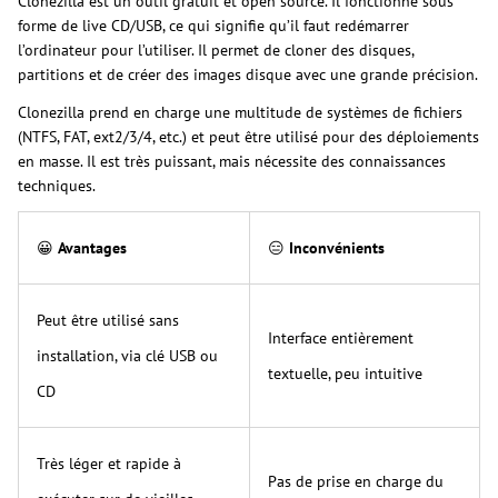
Clonezilla est un outil gratuit et open source. Il fonctionne sous
forme de live CD/USB, ce qui signifie qu’il faut redémarrer
l’ordinateur pour l’utiliser. Il permet de cloner des disques,
partitions et de créer des images disque avec une grande précision.
Clonezilla prend en charge une multitude de systèmes de fichiers
(NTFS, FAT, ext2/3/4, etc.) et peut être utilisé pour des déploiements
en masse. Il est très puissant, mais nécessite des connaissances
techniques.
😀
Avantages
😑
Inconvénients
Peut être utilisé sans
Interface entièrement
installation, via clé USB ou
textuelle, peu intuitive
CD
Très léger et rapide à
Pas de prise en charge du