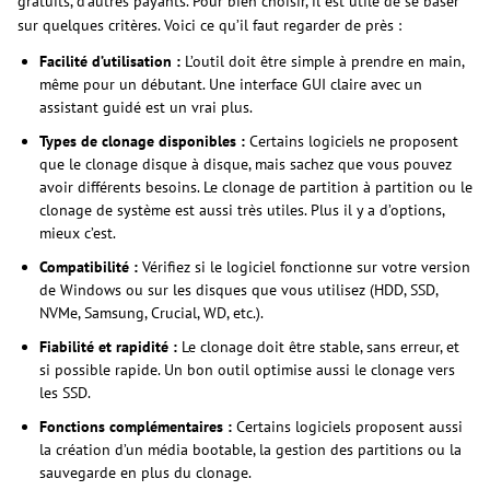
gratuits, d’autres payants. Pour bien choisir, il est utile de se baser
sur quelques critères. Voici ce qu’il faut regarder de près :
Facilité d’utilisation :
L’outil doit être simple à prendre en main,
même pour un débutant. Une interface GUI claire avec un
assistant guidé est un vrai plus.
Types de clonage disponibles :
Certains logiciels ne proposent
que le clonage disque à disque, mais sachez que vous pouvez
avoir différents besoins. Le clonage de partition à partition ou le
clonage de système est aussi très utiles. Plus il y a d’options,
mieux c’est.
Compatibilité :
Vérifiez si le logiciel fonctionne sur votre version
de Windows ou sur les disques que vous utilisez (HDD, SSD,
NVMe, Samsung, Crucial, WD, etc.).
Fiabilité et rapidité :
Le clonage doit être stable, sans erreur, et
si possible rapide. Un bon outil optimise aussi le clonage vers
les SSD.
Fonctions complémentaires :
Certains logiciels proposent aussi
la création d’un média bootable, la gestion des partitions ou la
sauvegarde en plus du clonage.