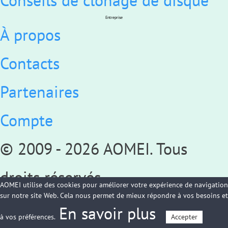
Entreprise
À propos
Contacts
Partenaires
Compte
© 2009 -
2026
AOMEI. Tous
droits réservés.
AOMEI utilise des cookies pour améliorer votre expérience de navigation
sur notre site Web. Cela nous permet de mieux répondre à vos besoins et
Politique de confidentialité
|
En savoir plus
à vos préférences.
Accepter